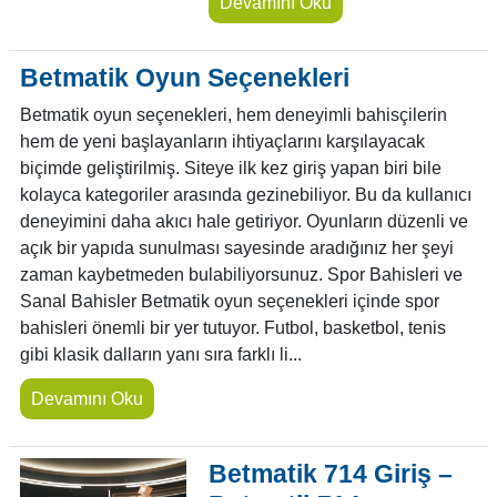
Devamını Oku
Betmatik Oyun Seçenekleri
Betmatik oyun seçenekleri, hem deneyimli bahisçilerin
hem de yeni başlayanların ihtiyaçlarını karşılayacak
biçimde geliştirilmiş. Siteye ilk kez giriş yapan biri bile
kolayca kategoriler arasında gezinebiliyor. Bu da kullanıcı
deneyimini daha akıcı hale getiriyor. Oyunların düzenli ve
açık bir yapıda sunulması sayesinde aradığınız her şeyi
zaman kaybetmeden bulabiliyorsunuz. Spor Bahisleri ve
Sanal Bahisler Betmatik oyun seçenekleri içinde spor
bahisleri önemli bir yer tutuyor. Futbol, basketbol, tenis
gibi klasik dalların yanı sıra farklı li...
Devamını Oku
Betmatik 714 Giriş –