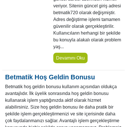
veriyor. Sitenin güncel giriş adresi
betmatik720 olarak değişmiştir.
Adres değiştirme işlemi tamamen
güvenilir olarak gerçekleştirilir.
Kullanıcıların herhangi bir şekilde
bu konuyla alakalı olarak problem
yaş...
Devamını Oku
Betmatik Hoş Geldin Bonusu
Betmatik hoş geldin bonusu kullanım açısından oldukça
avantajlıdır. İlk üyelik sonrasında hoş geldin bonusu
kullanarak işlem yaptığınızda aktif olarak hizmet
alabilirsiniz. Size hoş geldin bonusu ile daha pratik bir
şekilde işlem gerçekleştirmenizi ve site içerisinde daha
çok faydalanmanızı sağlar. Avantajlı işlem gerçekleştirme