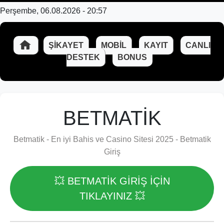
Perşembe, 06.08.2026 - 20:57
ŞIKAYET
MOBIL
KAYIT
CANLI
DESTEK
BONUS
BETMATIK
Betmatik - En iyi Bahis ve Casino Sitesi 2025 - Betmatik
Giriş
💥 BETMATIK GİRİŞ İÇİN
TIKLAYINIZ 💥