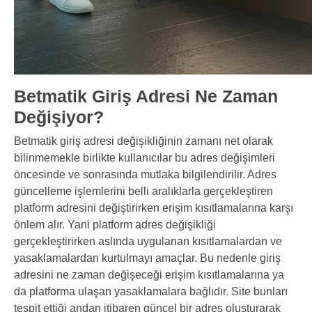
Betmatik Giriş Adresi Ne Zaman
Değişiyor?
Betmatik giriş adresi değişikliğinin zamanı net olarak
bilinmemekle birlikte kullanıcılar bu adres değişimleri
öncesinde ve sonrasında mutlaka bilgilendirilir. Adres
güncelleme işlemlerini belli aralıklarla gerçekleştiren
platform adresini değiştirirken erişim kısıtlamalarına karşı
önlem alır. Yani platform adres değişikliği
gerçekleştirirken aslında uygulanan kısıtlamalardan ve
yasaklamalardan kurtulmayı amaçlar. Bu nedenle giriş
adresini ne zaman değişeceği erişim kısıtlamalarına ya
da platforma ulaşan yasaklamalara bağlıdır. Site bunları
tespit ettiği andan itibaren güncel bir adres oluşturarak