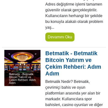
Adres değiştirme işlemi tamamen
güvenilir olarak gerçekleştirilir.
Kullanıcıların herhangi bir şekilde
bu konuyla alakalı olarak problem
yaş...
Devamını Oku
Betmatik - Betmatik
Bitcoin Yatırım ve
Çekim Rehberi: Adım
Adım
Betmatik Nedir? Betmatik,
çevrimiçi bahis ve oyun
platformları arasında yer alan bir
markadır. Kullanıcılara spor
bahisleri, casino oyunları ve diğer