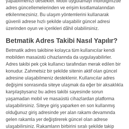
yapabilmenizi destekler. Mobil uygulamayı indirdiğinizde
adres güncellemelerinden ve erişim kısıtlamalarından
etkilenmezsiniz. Bu ulaşım yöntemlerini kullanarak
güvenli adrese hızlı şekilde ulaşabilir güncel adresi
üzerinden oyun ve içerikleri dâhil olabilirsiniz.
Betmatik Adres Takibi Nasıl Yapılır?
Betmatik adres takibine kolayca tüm kullanıcılar kendi
mobilden masaüstü cihazlarında da uygulayabilirler.
Adres takibi pek çok kullanıcı tarafından merak edilen bir
konudur. Zahmetsiz bir şekilde sitenin aktif olan güncel
adresine ulaşabilmeniz desteklenir. Kullanıcılar adres
değişimi sonrasında siteye ulaşmak da eğer bir aksaklıkla
karşılaştıysanız bu adres takibi sayesinde sorun
yaşamadan mobil ve masaüstü cihazlardan platforma
ulaşabilirsiniz. Siteye giriş yaparken en son kullanmış
olduğunuz giriş adresinde yer alan rakamı devamında
gelen rakamla yer değiştirerek güncel olan adrese
ulaşabilirsiniz. Rakamların birbirini sıralı şekilde takip