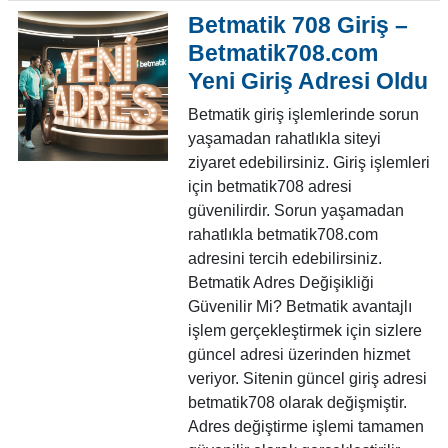
Betmatik 708 Giriş –
Betmatik708.com
Yeni Giriş Adresi Oldu
Betmatik giriş işlemlerinde sorun
yaşamadan rahatlıkla siteyi
ziyaret edebilirsiniz. Giriş işlemleri
için betmatik708 adresi
güvenilirdir. Sorun yaşamadan
rahatlıkla betmatik708.com
adresini tercih edebilirsiniz.
Betmatik Adres Değişikliği
Güvenilir Mi? Betmatik avantajlı
işlem gerçekleştirmek için sizlere
güncel adresi üzerinden hizmet
veriyor. Sitenin güncel giriş adresi
betmatik708 olarak değişmiştir.
Adres değiştirme işlemi tamamen