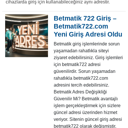
cihazlarda giriş için kullanabileceğiniz aynı adrestir.
Betmatik 722 Giriş –
Betmatik722.com
Yeni Giriş Adresi Oldu
Betmatik giriş işlemlerinde sorun
yaşamadan rahatlıkla siteyi
ziyaret edebilirsiniz. Giriş işlemleri
için betmatik722 adresi
güvenilirdir. Sorun yaşamadan
rahatlıkla betmatik722.com
adresini tercih edebilirsiniz.
Betmatik Adres Değişikliği
Güvenilir Mi? Betmatik avantajlı
işlem gerçekleştirmek için sizlere
güncel adresi üzerinden hizmet
veriyor. Sitenin güncel giriş adresi
betmatik722 olarak değişmiştir.