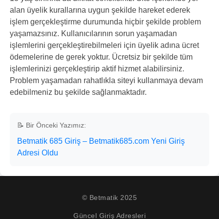
alan üyelik kurallarına uygun şekilde hareket ederek
işlem gerçekleştirme durumunda hiçbir şekilde problem
yaşamazsınız. Kullanıcılarının sorun yaşamadan
işlemlerini gerçekleştirebilmeleri için üyelik adına ücret
ödemelerine de gerek yoktur. Ücretsiz bir şekilde tüm
işlemlerinizi gerçekleştirip aktif hizmet alabilirsiniz.
Problem yaşamadan rahatlıkla siteyi kullanmaya devam
edebilmeniz bu şekilde sağlanmaktadır.
📝 Bir Önceki Yazımız:
Betmatik 685 Giriş – Betmatik685.com Yeni Giriş
Adresi Oldu
© Betmatik 2025
Güncel Giriş Adresleri