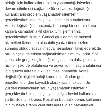
olduğu için kullanıcıların sorun yaşamadığı işlemlerin
devam ettirilmesi sağlanır. Güncel adres değişikliği,
kullanıcıların problem yaşamadan işlemlerini
gerçekleştirebilmeleri için kullanıcılara sunulmuştur.
Adres değişikliği sonucunda herhangi bir sorunla karşı
karşıya kalmadan aktif olarak tüm işlemlerinizi
gerçekleştirebilirsiniz. Güncel giriş adresine müşteri
hizmetleri üzerinden ulaşabilir ya da sitenin sizlere
sunmuş olduğu sosyal medya hesaplarını takip ederek de
hızlı bir şekilde erişim sağlayabilmeniz mümkündür. Site
içerisinde gerçekleştireceğiniz işlemlerin daha pratik ve
hızlı bir şekilde olabilmesi ve güvenliğinin sağlanabilmesi
için güncel adresinin kullanılması önemlidir. Adres
değişikliği bilgi teknoloji kurumu tarafından gelen
engellemeler den kaynaklı olarak yapılmaktadır. Bu
yüzden kullanıcıların sorun yaşamadan işlemlerini
gerçekleştirebilmeleri için yeni giriş adresini kullanmaları
şarttır. Betmatik Bonus Koşulları Betmatik bonus kullanımı
için mutlaka sitenin yeni giriş adresi olan betmatik686