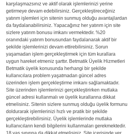
karşılaşmazsınız ve aktif olarak işlemlerinizi yerine
getirmeye devam edebilirsiniz. Gerçekleştireceğiniz
yatırım işlemleri için sitenin sunmuş olduğu avantajlardan
da faydalanabilirsiniz. Yapacağınız her yatırım için site
sizlere yatırım bonusu imkanı vermektedir. %20
oranındaki yatırım bonusundan faydalanarak aktif bir
şekilde işlemlerinizi devam ettirebilirsiniz. Sorun
yaşamadan işlem gerçekleştirmek için tüm kurallara
uygun hareket etmeniz şarttır. Betmatik Üyelik Hizmetleri
Betmatik üyelik konusunda herhangi bir şekilde
kullanıcılara problem yaşatmadan güncel adres
üzerinden işlem gerçekleştirme imkanı sağlamaktadır.
Site üzerinden işlemlerinizi gerçekleştirirken mutlaka
güncel adresi kullanmalı ve üyelik kurallarına dikkat
etmelisiniz. Sitenin sizlere sunmuş olduğu üyelik formunu
doldurarak işlemlerinizi hızlı ve pratik bir şekilde
gerçekleştirebilirsiniz. Üyelik işlemlerinde mutlaka
kullanıcıların kendi bilgilerini kullanmaları gerekmektedir.
18 yaş sınırına da dikkat etmelisiniz. Site içerisinde yer