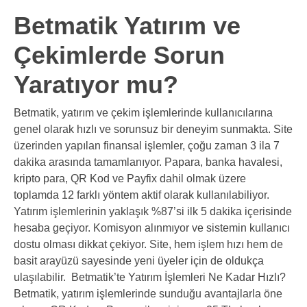
Betmatik Yatırım ve
Çekimlerde Sorun
Yaratıyor mu?
Betmatik, yatırım ve çekim işlemlerinde kullanıcılarına
genel olarak hızlı ve sorunsuz bir deneyim sunmakta. Site
üzerinden yapılan finansal işlemler, çoğu zaman 3 ila 7
dakika arasında tamamlanıyor. Papara, banka havalesi,
kripto para, QR Kod ve Payfix dahil olmak üzere
toplamda 12 farklı yöntem aktif olarak kullanılabiliyor.
Yatırım işlemlerinin yaklaşık %87’si ilk 5 dakika içerisinde
hesaba geçiyor. Komisyon alınmıyor ve sistemin kullanıcı
dostu olması dikkat çekiyor. Site, hem işlem hızı hem de
basit arayüzü sayesinde yeni üyeler için de oldukça
ulaşılabilir. Betmatik’te Yatırım İşlemleri Ne Kadar Hızlı?
Betmatik, yatırım işlemlerinde sunduğu avantajlarla öne