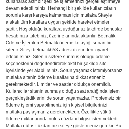
kullanarak aktif bir şekilde işlemlerinizi gerçekleştirmeye
devam edebilirsiniz. Herhangi bir şekilde kullanıcıların
sorunla karşı karşıya kalmaması için mutlaka Siteyle
alakalı tüm kurallara uygun şekilde hareket etmeleri
şarttır. Hoş olduğu kurallara uyduğunuz takdirde bonuslar
hesabınıza talebiniz, üzerine anında aktarılır. Betmatik
Ödeme İşlemleri Betmatik ödeme kolaylığı sunan bir
sitedir. Siteyi betmatik658 adresi üzerinden ziyaret
edebilirsiniz. Sitenin sizlere sunmuş olduğu ödeme
seçeneklerini değerlendirerek aktif bir şekilde site
içerisinde yer alabilirsiniz. Sorun yaşamak istemiyorsanız
mutlaka sitenin ödeme kurallarına dikkat etmeniz
gerekmektedir. Limitler ve saatler oldukça önemlidir.
Kullanıcılar sitenin sunmuş olduğu saat aralığında işlem
gerçekleştirdiklerini de sorun yaşamazlar. Problemsiz bir
ödeme işlemi yapabilmeniz için kişisel bilgilerinizi
mutlaka paylaşmanız gerekmektedir. Özellikle yüklü
ödeme miktarlarında nüfus cüzdanı bilgisi istenmektedir.
Mutlaka nüfus cüzdanınızı siteye göstermeniz gerekir. Bu