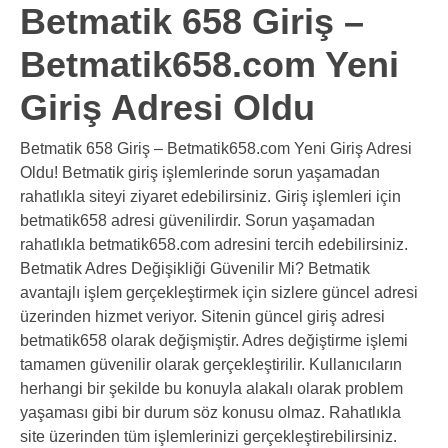
Betmatik 658 Giriş –
Betmatik658.com Yeni
Giriş Adresi Oldu
Betmatik 658 Giriş – Betmatik658.com Yeni Giriş Adresi
Oldu! Betmatik giriş işlemlerinde sorun yaşamadan
rahatlıkla siteyi ziyaret edebilirsiniz. Giriş işlemleri için
betmatik658 adresi güvenilirdir. Sorun yaşamadan
rahatlıkla betmatik658.com adresini tercih edebilirsiniz.
Betmatik Adres Değişikliği Güvenilir Mi? Betmatik
avantajlı işlem gerçekleştirmek için sizlere güncel adresi
üzerinden hizmet veriyor. Sitenin güncel giriş adresi
betmatik658 olarak değişmiştir. Adres değiştirme işlemi
tamamen güvenilir olarak gerçekleştirilir. Kullanıcıların
herhangi bir şekilde bu konuyla alakalı olarak problem
yaşaması gibi bir durum söz konusu olmaz. Rahatlıkla
site üzerinden tüm işlemlerinizi gerçekleştirebilirsiniz.